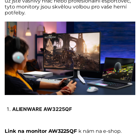
už jste vášnivý hráč nebo profesionální esportovec,
tyto monitory jsou skvělou volbou pro vaše herní
potřeby.
ALIENWARE AW3225QF
Link na monitor AW3225QF
k nám na e-shop.