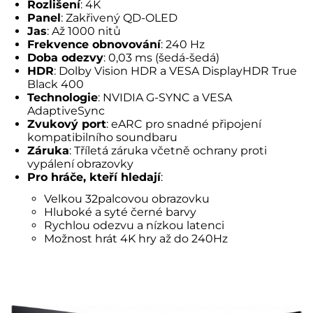
Rozlišení
: 4K
Panel
: Zakřivený QD-OLED
Jas
: Až 1000 nitů
Frekvence obnovování
: 240 Hz
Doba odezvy
: 0,03 ms (šedá-šedá)
HDR
: Dolby Vision HDR a VESA DisplayHDR True
Black 400
Technologie
: NVIDIA G-SYNC a VESA
AdaptiveSync
Zvukový port
: eARC pro snadné připojení
kompatibilního soundbaru
Záruka
: Tříletá záruka včetně ochrany proti
vypálení obrazovky
Pro hráče, kteří hledají
:
Velkou 32palcovou obrazovku
Hluboké a syté černé barvy
Rychlou odezvu a nízkou latenci
Možnost hrát 4K hry až do 240Hz