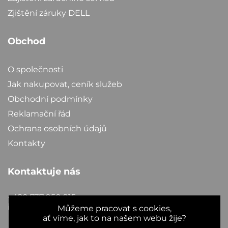
Zjištění záruky DELL
Obchod
O společnosti
Jak nakupovat, ceník služeb
Obchodní podmínky
Reklamační řád
Ochrana osobních údajů
Kontakty
Kontaktuje nás
+420 737 950 915
info@dellpoint.cz
Můžeme pracovat s cookies,
ať víme, jak to na našem webu žije?