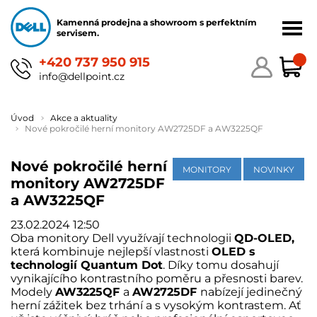
Kamenná prodejna a showroom s perfektním
servisem.
+420 737 950 915
info@dellpoint.cz
Úvod
Akce a aktuality
Nové pokročilé herní monitory AW2725DF a AW3225QF
Nové pokročilé herní
MONITORY
NOVINKY
monitory AW2725DF
a AW3225QF
23.02.2024 12:50
Oba
monitory Dell
využívají technologii
QD-OLED,
která kombinuje nejlepší vlastnosti
OLED s
technologií Quantum Dot
. Díky tomu dosahují
vynikajícího kontrastního poměru a přesnosti barev.
Modely
AW3225QF
a
AW2725DF
nabízejí jedinečný
herní zážitek bez trhání a s vysokým kontrastem. Ať